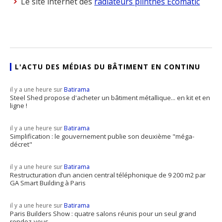
Le site internet des
radiateurs plinthes Ecomatic
L'ACTU DES MÉDIAS DU BÂTIMENT EN CONTINU
il y a une heure sur
Batirama
Steel Shed propose d'acheter un bâtiment métallique... en kit et en
ligne !
il y a une heure sur
Batirama
Simplification : le gouvernement publie son deuxième "méga-
décret"
il y a une heure sur
Batirama
Restructuration d’un ancien central téléphonique de 9 200 m2 par
GA Smart Building à Paris
il y a une heure sur
Batirama
Paris Builders Show : quatre salons réunis pour un seul grand
rendez-vous