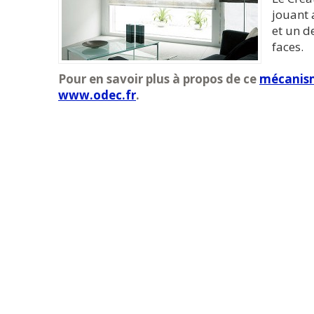
jouant 
et un d
faces.
Pour en savoir plus à propos de ce
mécanism
www.odec.fr
.