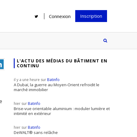
Inscription
Connexion
L'ACTU DES MÉDIAS DU BÂTIMENT EN
CONTINU
Rénover une salle de bains : gagner
Configurateur Jouplast, une bonne
du temps sans multiplier les
idée mais...
il y a une heure sur
Batinfo
supports
tez inscrire
A Dubaï, la guerre au Moyen-Orient refroidit le
marché immobilier
e à notre
ire ?
e
hier sur
Batinfo
Le print sous toutes ses formes a-t-
Brise-vue orientable aluminium : moduler lumière et
intimité en extérieur
il encore sa place dans un monde
presque totalement digitalisé ?
hier sur
Batinfo
DeWALT® sans relâche