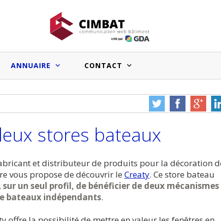
ANNUAIRE
CONTACT
Faux bons signaux du marché
Salle de bain sur mesure : les
immobilier pro et effets sur l’image
systèmes prêts à poser facilitent le
eux stores bateaux
des entreprises du BTP
travail des artisans
Vous souhai
cle à nous
Une erreur ou un bug à
votre sit
e ?
nous signaler ?
annua
abricant et distributeur de produits pour la décoration d
tre vous propose de découvrir le
Creaty
. Ce store bateau
Medias web du bâtiment :le point
,
sur un seul profil, de bénéficier de deux mécanismes
sur les audiences et les chiffres
re bateaux indépendants
.
annoncés
y offre la possibilité de mettre en valeur les fenêtres en