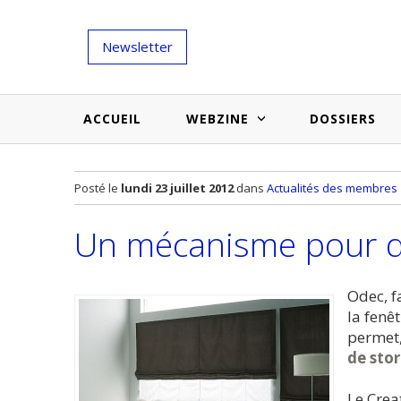
Newsletter
ACCUEIL
WEBZINE
DOSSIERS
Salons et évènementiels
Annuaire
Posté le
lundi 23 juillet 2012
dans
Actualités des membres
Nouveautés et inspirations
Produits du bâtiment
Un mécanisme pour d
Médias du bâtiment
Actualités des membres
Une idée d'arti
Techniques et conseils
soumettr
Odec, f
la fenê
Billets d'humeur
permet
de sto
Etudes et enquêtes
Le Creat