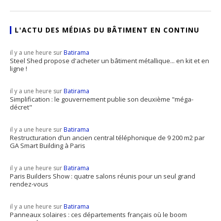
L'ACTU DES MÉDIAS DU BÂTIMENT EN CONTINU
il y a une heure sur
Batirama
Steel Shed propose d'acheter un bâtiment métallique... en kit et en
ligne !
il y a une heure sur
Batirama
Simplification : le gouvernement publie son deuxième "méga-
décret"
il y a une heure sur
Batirama
Restructuration d’un ancien central téléphonique de 9 200 m2 par
GA Smart Building à Paris
il y a une heure sur
Batirama
Paris Builders Show : quatre salons réunis pour un seul grand
rendez-vous
il y a une heure sur
Batirama
Panneaux solaires : ces départements français où le boom