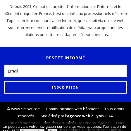
Depuis 2003, Cimbat est un site d'information sur l'internet et le
bâtiment unique en France. Il est destiné aux professionnels désireux
d'optimiser leur communication Internet, que ce soit via un site web,
son référencement ou l'utilisation de médias web proposant des
solutions publicitaires adaptées à leurs besoins.
RESTEZ INFORMÉ
©
www.cimbat.com
- Communication web bâtiment - Tous droits
réservés. - Site édité par l'
agence web à Lyon
GD
A
Plan des membres
-
Plan des actualités
-
Mentions légales
-
Foire
En poursuivant votre navigation sur ce site, vous acceptez l'utilisation de
aux questions
-
Utilisation des Cookies sur le Webzine Cimbat
-