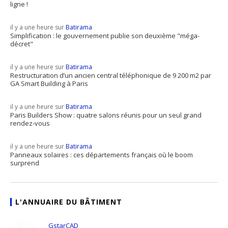
ligne !
il y a une heure sur
Batirama
Simplification : le gouvernement publie son deuxième "méga-
décret"
il y a une heure sur
Batirama
Restructuration d’un ancien central téléphonique de 9 200 m2 par
GA Smart Building à Paris
il y a une heure sur
Batirama
Paris Builders Show : quatre salons réunis pour un seul grand
rendez-vous
il y a une heure sur
Batirama
Panneaux solaires : ces départements français où le boom
surprend
L'ANNUAIRE DU BÂTIMENT
GstarCAD