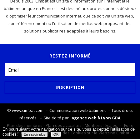
Depuis 2003, Cimbat est un site d'information sur l'internet et le
bâtiment unique en France. Il est destiné aux professionnels désireux
d'optimiser leur communication Internet, que ce soit via un site web,
son référencement ou l'utilisation de médias web proposant des
solutions publicitaires adaptées à leurs besoins.
RESTEZ INFORMÉ
©
www.cimbat.com
- Communication web bâtiment - Tous droits
réservés. - Site édité par l'
agence web à Lyon
GD
A
Plan des membres
-
Plan des actualités
-
Mentions légales
-
Foire
En poursuivant votre navigation sur ce site, vous acceptez l'utilisation de
aux questions
-
Utilisation des Cookies sur le Webzine Cimbat
-
cookies.
En savoir plus
OK