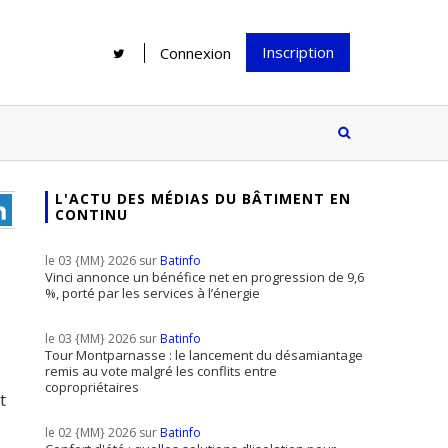
Inscription
Connexion
L'ACTU DES MÉDIAS DU BÂTIMENT EN
CONTINU
Rénover une salle de bains : gagner
Configurateur Jouplast, une bonne
du temps sans multiplier les
idée mais...
le 03 {MM} 2026 sur
Batinfo
supports
tez inscrire
Vinci annonce un bénéfice net en progression de 9,6
%, porté par les services à l’énergie
e à notre
ire ?
le 03 {MM} 2026 sur
Batinfo
Le print sous toutes ses formes a-t-
Tour Montparnasse : le lancement du désamiantage
remis au vote malgré les conflits entre
il encore sa place dans un monde
copropriétaires
t
presque totalement digitalisé ?
le 02 {MM} 2026 sur
Batinfo