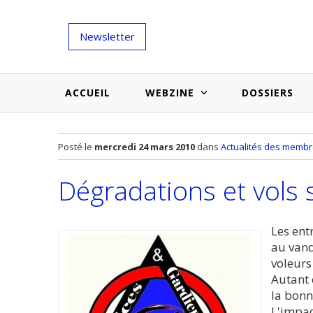
Newsletter
ACCUEIL
WEBZINE
DOSSIERS
Salons et évènementiels
Annuaire
Posté le
mercredi 24 mars 2010
dans
Actualités des memb
Nouveautés et inspirations
Produits du bâtiment
Dégradations et vols 
Médias du bâtiment
Actualités des membres
Une idée d'arti
Techniques et conseils
soumettr
Les ent
au vand
Billets d'humeur
voleurs
Autant 
Etudes et enquêtes
la bonn
L'impac