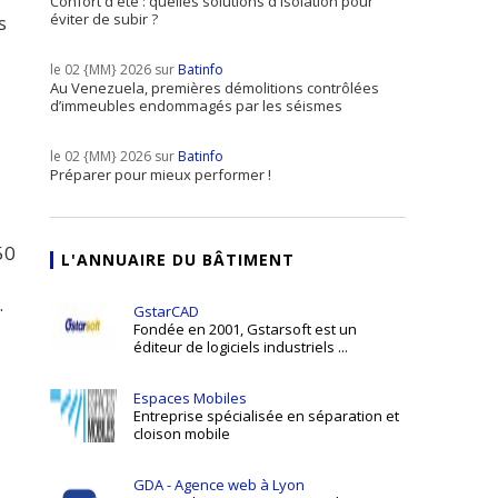
Confort d'été : quelles solutions d'isolation pour
éviter de subir ?
s
le 02 {MM} 2026 sur
Batinfo
Au Venezuela, premières démolitions contrôlées
d’immeubles endommagés par les séismes
le 02 {MM} 2026 sur
Batinfo
Préparer pour mieux performer !
50
L'ANNUAIRE DU BÂTIMENT
.
GstarCAD
Fondée en 2001, Gstarsoft est un
éditeur de logiciels industriels ...
Espaces Mobiles
Entreprise spécialisée en séparation et
cloison mobile
GDA - Agence web à Lyon