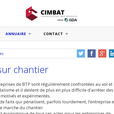
ANNUAIRE
CONTACT
res
Faux bons signaux du marché
Salle de bain sur mesure : les
immobilier pro et effets sur l’image
systèmes prêts à poser facilitent le
sur chantier
des entreprises du BTP
travail des artisans
Vous souhai
cle à nous
Une erreur ou un bug à
votre sit
e ?
nous signaler ?
annua
reprises de BTP sont régulièrement confrontées au vol et
alisme et il devient de plus en plus difficile d’arrêter des
Medias web du bâtiment :le point
 motivés et expérimentés.
sur les audiences et les chiffres
de faits qui pénalisent, parfois lourdement, l’entreprise e
annoncés
e marche du chantier.
t économique de tous ces actes pour les entreprises de