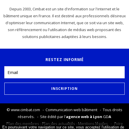
Depuis 2003, Cimbat est un site d'information sur l'internet et le
bâtiment unique en France. Il est destiné aux professionnels désireux
d'optimiser leur communication Internet, que ce soit via un site web,
son référencement ou l'utilisation de médias web proposant des
solutions publicitaires adaptées à leurs besoins.
RESTEZ INFORMÉ
©
www.cimbat.com
- Communication web bâtiment - Tous droits
réservés. - Site édité par l'
agence web à Lyon
GD
A
Plan des membres
-
Plan des actualités
-
Mentions légales
-
Foire
En poursuivant votre navigation sur ce site, vous acceptez l'utilisation de