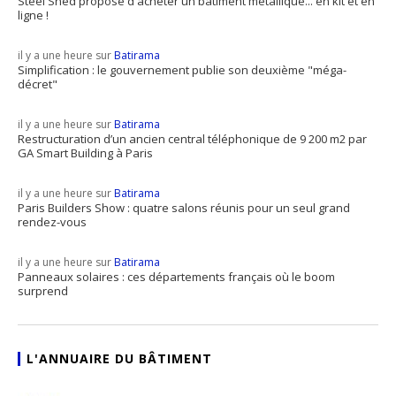
Steel Shed propose d'acheter un bâtiment métallique... en kit et en
ligne !
il y a une heure sur
Batirama
Simplification : le gouvernement publie son deuxième "méga-
décret"
il y a une heure sur
Batirama
Restructuration d’un ancien central téléphonique de 9 200 m2 par
GA Smart Building à Paris
il y a une heure sur
Batirama
Paris Builders Show : quatre salons réunis pour un seul grand
rendez-vous
il y a une heure sur
Batirama
Panneaux solaires : ces départements français où le boom
surprend
L'ANNUAIRE DU BÂTIMENT