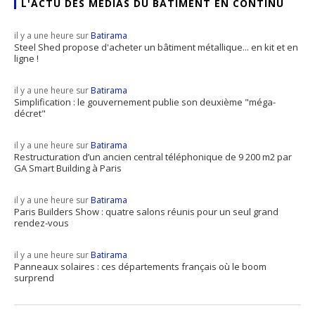
L'ACTU DES MÉDIAS DU BÂTIMENT EN CONTINU
il y a une heure sur
Batirama
Steel Shed propose d'acheter un bâtiment métallique... en kit et en
ligne !
il y a une heure sur
Batirama
Simplification : le gouvernement publie son deuxième "méga-
décret"
il y a une heure sur
Batirama
Restructuration d’un ancien central téléphonique de 9 200 m2 par
GA Smart Building à Paris
il y a une heure sur
Batirama
Paris Builders Show : quatre salons réunis pour un seul grand
rendez-vous
il y a une heure sur
Batirama
Panneaux solaires : ces départements français où le boom
surprend