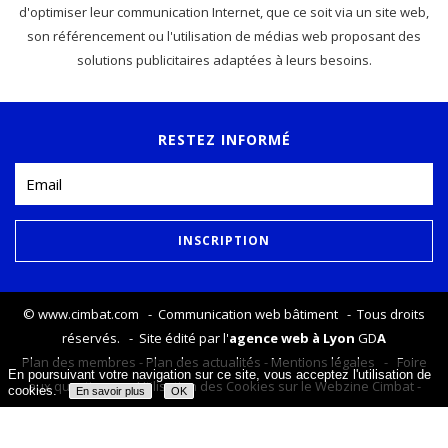
d'optimiser leur communication Internet, que ce soit via un site web,
son référencement ou l'utilisation de médias web proposant des
solutions publicitaires adaptées à leurs besoins.
RESTEZ INFORMÉ
©
www.cimbat.com
- Communication web bâtiment - Tous droits
réservés. - Site édité par l'
agence web à Lyon
GD
A
Plan des membres
-
Plan des actualités
-
Mentions légales
-
Foire
En poursuivant votre navigation sur ce site, vous acceptez l'utilisation de
aux questions
-
Utilisation des Cookies sur le Webzine Cimbat
-
cookies.
En savoir plus
OK