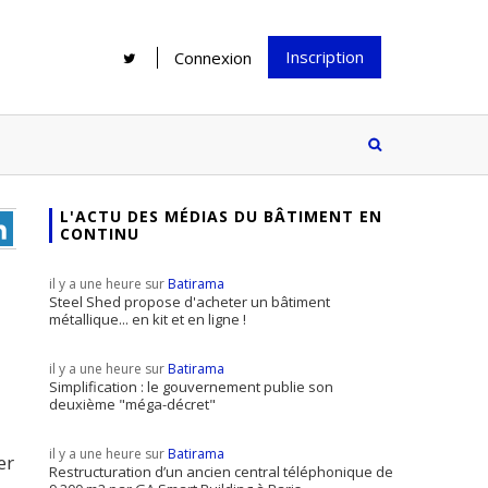
Inscription
Connexion
L'ACTU DES MÉDIAS DU BÂTIMENT EN
CONTINU
Rénover une salle de bains : gagner
Configurateur Jouplast, une bonne
du temps sans multiplier les
idée mais...
il y a une heure sur
Batirama
supports
tez inscrire
Steel Shed propose d'acheter un bâtiment
métallique... en kit et en ligne !
e à notre
ire ?
il y a une heure sur
Batirama
Le print sous toutes ses formes a-t-
Simplification : le gouvernement publie son
deuxième "méga-décret"
il encore sa place dans un monde
presque totalement digitalisé ?
il y a une heure sur
Batirama
er
Restructuration d’un ancien central téléphonique de