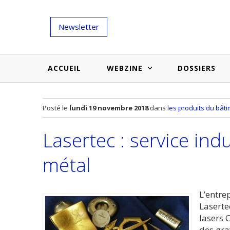
Newsletter
ACCUEIL
WEBZINE
DOSSIERS
Salons et évènementiels
Annuaire
Posté le
lundi 19 novembre 2018
dans
les produits du bât
Nouveautés et inspirations
Produits du bâtiment
Lasertec : service ind
Médias du bâtiment
Actualités des membres
Une idée d'arti
métal
Techniques et conseils
soumettr
Billets d'humeur
L’entre
Laserte
Etudes et enquêtes
lasers 
des gra