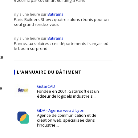
9 200 m2 par GA Smart Building à Paris
il y a une heure sur
Batirama
Paris Builders Show : quatre salons réunis pour un
t
seul grand rendez-vous
il y a une heure sur
Batirama
Panneaux solaires : ces départements français où
le boom surprend
te
L'ANNUAIRE DU BÂTIMENT
GstarCAD
e
Fondée en 2001, Gstarsoft est un
éditeur de logiciels industriels ...
GDA - Agence web à Lyon
Agence de communication et de
création web, spécialisée dans
l'industrie ...