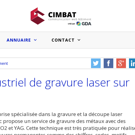
ANNUAIRE
CONTACT
iment
Faux bons signaux du marché
Salle de bain sur mesure : les
immobilier pro et effets sur l’image
systèmes prêts à poser facilitent le
ustriel de gravure laser sur
des entreprises du BTP
travail des artisans
Vous souhai
cle à nous
Une erreur ou un bug à
votre sit
e ?
nous signaler ?
annua
Medias web du bâtiment :le point
prise spécialisée dans la gravure et la découpe laser
sur les audiences et les chiffres
c propose un service de gravure des métaux avec des
annoncés
CO2 et YAG. Cette technique est très pratiquée pour réalis
vures permanentes comme des chiffres, codes, motifs,