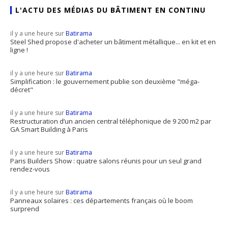
L'ACTU DES MÉDIAS DU BÂTIMENT EN CONTINU
il y a une heure sur
Batirama
Steel Shed propose d'acheter un bâtiment métallique... en kit et en
ligne !
il y a une heure sur
Batirama
Simplification : le gouvernement publie son deuxième "méga-
décret"
il y a une heure sur
Batirama
Restructuration d’un ancien central téléphonique de 9 200 m2 par
GA Smart Building à Paris
il y a une heure sur
Batirama
Paris Builders Show : quatre salons réunis pour un seul grand
rendez-vous
il y a une heure sur
Batirama
Panneaux solaires : ces départements français où le boom
surprend