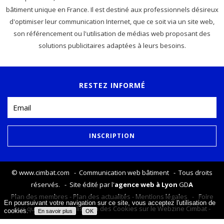
bâtiment unique en France. Il est destiné aux professionnels désireux
d'optimiser leur communication Internet, que ce soit via un site web,
son référencement ou l'utilisation de médias web proposant des
solutions publicitaires adaptées à leurs besoins.
RESTEZ INFORMÉ
©
www.cimbat.com
- Communication web bâtiment - Tous droits
réservés. - Site édité par l'
agence web à Lyon
GD
A
Plan des membres
-
Plan des actualités
-
Mentions légales
-
Foire
En poursuivant votre navigation sur ce site, vous acceptez l'utilisation de
aux questions
-
Utilisation des Cookies sur le Webzine Cimbat
-
cookies.
En savoir plus
OK