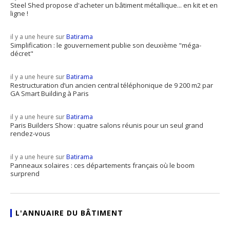
Steel Shed propose d'acheter un bâtiment métallique... en kit et en
ligne !
il y a une heure sur
Batirama
Simplification : le gouvernement publie son deuxième "méga-
décret"
il y a une heure sur
Batirama
Restructuration d’un ancien central téléphonique de 9 200 m2 par
GA Smart Building à Paris
il y a une heure sur
Batirama
Paris Builders Show : quatre salons réunis pour un seul grand
rendez-vous
il y a une heure sur
Batirama
Panneaux solaires : ces départements français où le boom
surprend
L'ANNUAIRE DU BÂTIMENT