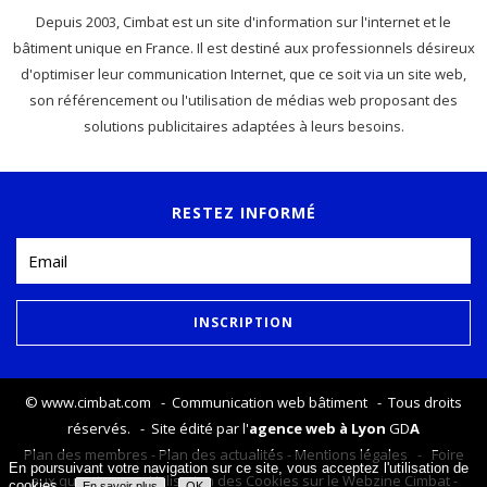
Depuis 2003, Cimbat est un site d'information sur l'internet et le
bâtiment unique en France. Il est destiné aux professionnels désireux
d'optimiser leur communication Internet, que ce soit via un site web,
son référencement ou l'utilisation de médias web proposant des
solutions publicitaires adaptées à leurs besoins.
RESTEZ INFORMÉ
©
www.cimbat.com
- Communication web bâtiment - Tous droits
réservés. - Site édité par l'
agence web à Lyon
GD
A
Plan des membres
-
Plan des actualités
-
Mentions légales
-
Foire
En poursuivant votre navigation sur ce site, vous acceptez l'utilisation de
aux questions
-
Utilisation des Cookies sur le Webzine Cimbat
-
cookies.
En savoir plus
OK