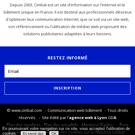
Depuis 2003, Cimbat est un site d'information sur l'internet et le
bâtiment unique en France. Il est destiné aux professionnels désireux
d'optimiser leur communication Internet, que ce soit via un site web,
son référencement ou l'utilisation de médias web proposant des
solutions publicitaires adaptées à leurs besoins.
RESTEZ INFORMÉ
©
www.cimbat.com
- Communication web bâtiment - Tous droits
réservés. - Site édité par l'
agence web à Lyon
GD
A
Plan des membres
-
Plan des actualités
-
Mentions légales
-
Foire
En poursuivant votre navigation sur ce site, vous acceptez l'utilisation de
aux questions
-
Utilisation des Cookies sur le Webzine Cimbat
-
cookies.
En savoir plus
OK