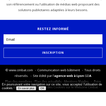
son référencement ou l'utilisation de médias web proposant des
solutions publicitaires adaptées à leurs besoins.
RESTEZ INFORMÉ
©
www.cimbat.com
- Communication web bâtiment - Tous droits
réservés. - Site édité par l'
agence web à Lyon
GD
A
Plan des membres
-
Plan des actualités
-
Mentions légales
-
Foire
En poursuivant votre navigation sur ce site, vous acceptez l'utilisation de
aux questions
-
Utilisation des Cookies sur le Webzine Cimbat
-
cookies.
En savoir plus
OK