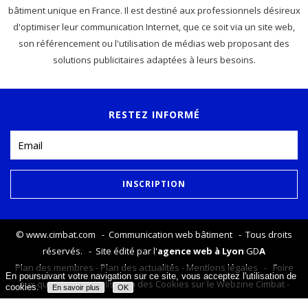
bâtiment unique en France. Il est destiné aux professionnels désireux
d'optimiser leur communication Internet, que ce soit via un site web,
son référencement ou l'utilisation de médias web proposant des
solutions publicitaires adaptées à leurs besoins.
RESTEZ INFORMÉ
©
www.cimbat.com
- Communication web bâtiment - Tous droits
réservés. - Site édité par l'
agence web à Lyon
GD
A
Plan des membres
-
Plan des actualités
-
Mentions légales
-
Foire
En poursuivant votre navigation sur ce site, vous acceptez l'utilisation de
aux questions
-
Utilisation des Cookies sur le Webzine Cimbat
-
cookies.
En savoir plus
OK