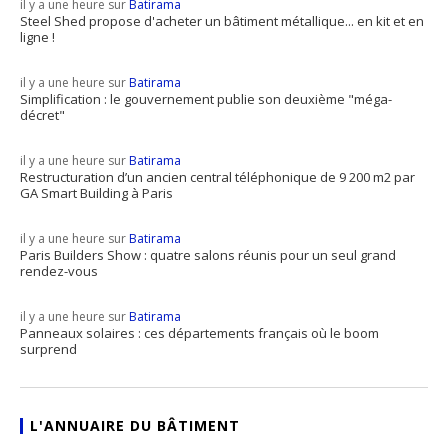
il y a une heure sur
Batirama
Steel Shed propose d'acheter un bâtiment métallique... en kit et en
ligne !
il y a une heure sur
Batirama
Simplification : le gouvernement publie son deuxième "méga-
décret"
il y a une heure sur
Batirama
Restructuration d’un ancien central téléphonique de 9 200 m2 par
GA Smart Building à Paris
il y a une heure sur
Batirama
Paris Builders Show : quatre salons réunis pour un seul grand
rendez-vous
il y a une heure sur
Batirama
Panneaux solaires : ces départements français où le boom
surprend
L'ANNUAIRE DU BÂTIMENT