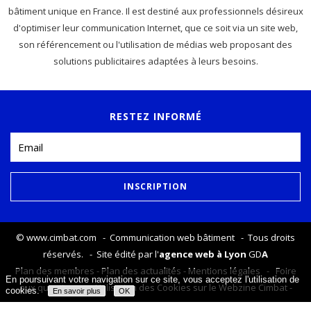
bâtiment unique en France. Il est destiné aux professionnels désireux
d'optimiser leur communication Internet, que ce soit via un site web,
son référencement ou l'utilisation de médias web proposant des
solutions publicitaires adaptées à leurs besoins.
RESTEZ INFORMÉ
©
www.cimbat.com
- Communication web bâtiment - Tous droits
réservés. - Site édité par l'
agence web à Lyon
GD
A
Plan des membres
-
Plan des actualités
-
Mentions légales
-
Foire
En poursuivant votre navigation sur ce site, vous acceptez l'utilisation de
aux questions
-
Utilisation des Cookies sur le Webzine Cimbat
-
cookies.
En savoir plus
OK