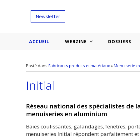
Newsletter
ACCUEIL
WEBZINE
DOSSIERS
Salons et évènementiels
Annuaire
Posté dans
Fabricants produits et matériaux
»
Menuiserie e
Nouveautés et inspirations
Produits du bâtiment
Initial
Médias du bâtiment
Actualités des membres
Une idée d'arti
Techniques et conseils
soumettr
Réseau national des spécialistes de l
Billets d'humeur
menuiseries en aluminium
Etudes et enquêtes
Baies coulissantes, galandages, fenêtres, port
menuiseries Initial répondent parfaitement et