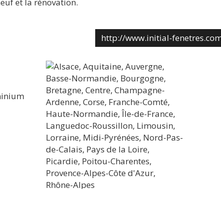
euf et la rénovation.
http://www.initial-fenetres.co
minium