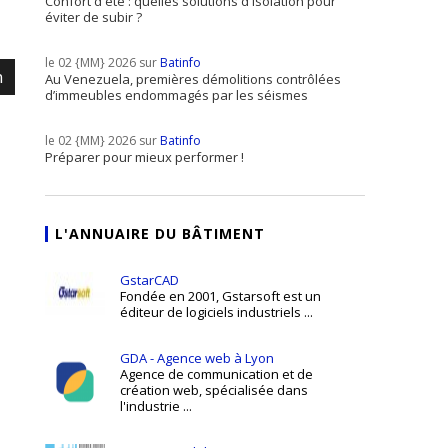
Confort d'été : quelles solutions d'isolation pour
éviter de subir ?
le 02 {MM} 2026 sur
Batinfo
m
Au Venezuela, premières démolitions contrôlées
d’immeubles endommagés par les séismes
le 02 {MM} 2026 sur
Batinfo
Préparer pour mieux performer !
L'ANNUAIRE DU BÂTIMENT
GstarCAD
Fondée en 2001, Gstarsoft est un
éditeur de logiciels industriels ...
GDA - Agence web à Lyon
Agence de communication et de
création web, spécialisée dans
l'industrie ...