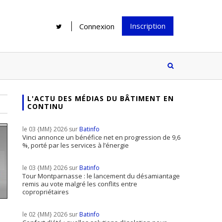
Inscription
Connexion
L'ACTU DES MÉDIAS DU BÂTIMENT EN
CONTINU
Rénover une salle de bains : gagner
Configurateur Jouplast, une bonne
du temps sans multiplier les
idée mais...
le 03 {MM} 2026 sur
Batinfo
supports
tez inscrire
Vinci annonce un bénéfice net en progression de 9,6
%, porté par les services à l’énergie
e à notre
ire ?
le 03 {MM} 2026 sur
Batinfo
Le print sous toutes ses formes a-t-
Tour Montparnasse : le lancement du désamiantage
remis au vote malgré les conflits entre
il encore sa place dans un monde
copropriétaires
presque totalement digitalisé ?
le 02 {MM} 2026 sur
Batinfo