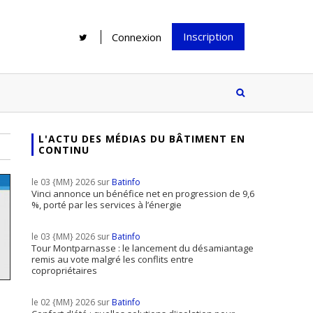
Inscription
Connexion
L'ACTU DES MÉDIAS DU BÂTIMENT EN
CONTINU
Rénover une salle de bains : gagner
Configurateur Jouplast, une bonne
du temps sans multiplier les
idée mais...
le 03 {MM} 2026 sur
Batinfo
supports
tez inscrire
Vinci annonce un bénéfice net en progression de 9,6
%, porté par les services à l’énergie
e à notre
ire ?
le 03 {MM} 2026 sur
Batinfo
Le print sous toutes ses formes a-t-
Tour Montparnasse : le lancement du désamiantage
remis au vote malgré les conflits entre
il encore sa place dans un monde
copropriétaires
presque totalement digitalisé ?
le 02 {MM} 2026 sur
Batinfo