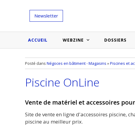
Newsletter
ACCUEIL
WEBZINE
DOSSIERS
Salons et évènementiels
Annuaire
Posté dans
Négoces en bâtiment - Magasins
»
Piscines et a
Nouveautés et inspirations
Produits du bâtiment
Piscine OnLine
Médias du bâtiment
Actualités des membres
Une idée d'arti
Techniques et conseils
soumettr
Vente de matériel et accessoires pour
Billets d'humeur
Site de vente en ligne d'accessoires piscine, ch
Etudes et enquêtes
piscine au meilleur prix.