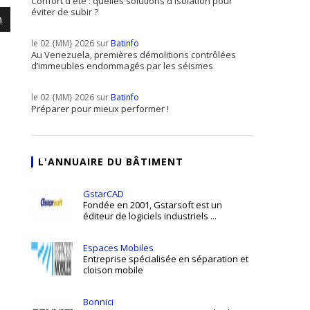
Confort d'été : quelles solutions d'isolation pour
éviter de subir ?
m
le 02 {MM} 2026 sur
Batinfo
Au Venezuela, premières démolitions contrôlées
d’immeubles endommagés par les séismes
le 02 {MM} 2026 sur
Batinfo
Préparer pour mieux performer !
L'ANNUAIRE DU BÂTIMENT
GstarCAD
Fondée en 2001, Gstarsoft est un
éditeur de logiciels industriels ...
Espaces Mobiles
Entreprise spécialisée en séparation et
cloison mobile
Bonnici