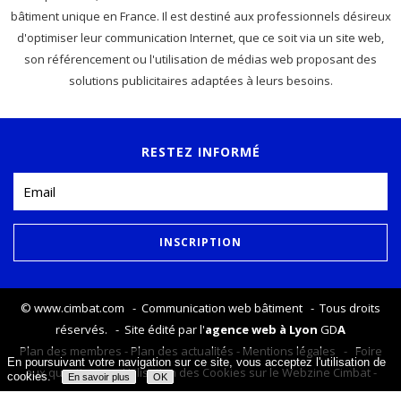
bâtiment unique en France. Il est destiné aux professionnels désireux
d'optimiser leur communication Internet, que ce soit via un site web,
son référencement ou l'utilisation de médias web proposant des
solutions publicitaires adaptées à leurs besoins.
RESTEZ INFORMÉ
©
www.cimbat.com
- Communication web bâtiment - Tous droits
réservés. - Site édité par l'
agence web à Lyon
GD
A
Plan des membres
-
Plan des actualités
-
Mentions légales
-
Foire
En poursuivant votre navigation sur ce site, vous acceptez l'utilisation de
aux questions
-
Utilisation des Cookies sur le Webzine Cimbat
-
cookies.
En savoir plus
OK