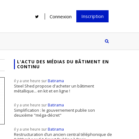
Inscription
Connexion
L'ACTU DES MÉDIAS DU BÂTIMENT EN
CONTINU
Rénover une salle de bains : gagner
Configurateur Jouplast, une bonne
du temps sans multiplier les
idée mais...
il y a une heure sur
Batirama
supports
tez inscrire
Steel Shed propose d'acheter un bâtiment
métallique... en kit et en ligne !
e à notre
ire ?
il y a une heure sur
Batirama
Le print sous toutes ses formes a-t-
Simplification : le gouvernement publie son
deuxième "méga-décret"
il encore sa place dans un monde
presque totalement digitalisé ?
il y a une heure sur
Batirama
Restructuration d’un ancien central téléphonique de