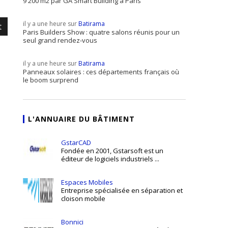
9 200 m2 par GA Smart Building à Paris
il y a une heure sur
Batirama
t
Paris Builders Show : quatre salons réunis pour un
seul grand rendez-vous
il y a une heure sur
Batirama
Panneaux solaires : ces départements français où
le boom surprend
L'ANNUAIRE DU BÂTIMENT
GstarCAD
Fondée en 2001, Gstarsoft est un
éditeur de logiciels industriels ...
Espaces Mobiles
Entreprise spécialisée en séparation et
cloison mobile
Bonnici