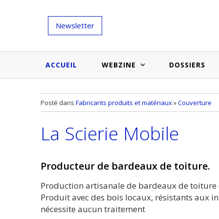
Newsletter
ACCUEIL
WEBZINE
DOSSIERS
Salons et évènementiels
Annuaire
Posté dans
Fabricants produits et matériaux
»
Couverture
Nouveautés et inspirations
Produits du bâtiment
La Scierie Mobile
Médias du bâtiment
Actualités des membres
Une idée d'arti
Techniques et conseils
soumettr
Producteur de bardeaux de toiture.
Billets d'humeur
Production artisanale de bardeaux de toiture o
Etudes et enquêtes
Produit avec des bois locaux, résistants aux i
nécessite aucun traitement