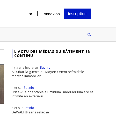
Inscription
Connexion
L'ACTU DES MÉDIAS DU BÂTIMENT EN
CONTINU
Rénover une salle de bains : gagner
Configurateur Jouplast, une bonne
du temps sans multiplier les
idée mais...
il y a une heure sur
Batinfo
supports
tez inscrire
A Dubaï, la guerre au Moyen-Orient refroidit le
marché immobilier
e à notre
ire ?
hier sur
Batinfo
Le print sous toutes ses formes a-t-
Brise-vue orientable aluminium : moduler lumière et
intimité en extérieur
il encore sa place dans un monde
presque totalement digitalisé ?
hier sur
Batinfo
DeWALT® sans relâche