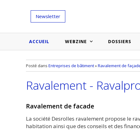
Newsletter
ACCUEIL
WEBZINE
DOSSIERS
Salons et évènementiels
Annuaire
Posté dans
Entreprises de bâtiment
»
Ravalement de façad
Nouveautés et inspirations
Produits du bâtiment
Ravalement - Ravalpro
Médias du bâtiment
Actualités des membres
Une idée d'arti
Techniques et conseils
soumettr
Ravalement de facade
Billets d'humeur
La société Desrolles ravalement propose le ra
Etudes et enquêtes
habitation ainsi que des conseils et des finan