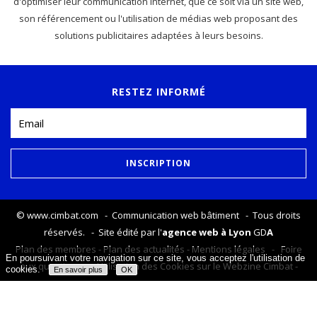
d'optimiser leur communication Internet, que ce soit via un site web,
son référencement ou l'utilisation de médias web proposant des
solutions publicitaires adaptées à leurs besoins.
RESTEZ INFORMÉ
©
www.cimbat.com
- Communication web bâtiment - Tous droits
réservés. - Site édité par l'
agence web à Lyon
GD
A
Plan des membres
-
Plan des actualités
-
Mentions légales
-
Foire
En poursuivant votre navigation sur ce site, vous acceptez l'utilisation de
aux questions
-
Utilisation des Cookies sur le Webzine Cimbat
-
cookies.
En savoir plus
OK