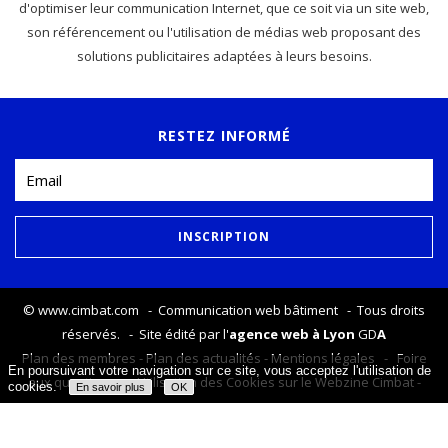
d'optimiser leur communication Internet, que ce soit via un site web,
son référencement ou l'utilisation de médias web proposant des
solutions publicitaires adaptées à leurs besoins.
RESTEZ INFORMÉ
©
www.cimbat.com
- Communication web bâtiment - Tous droits
réservés. - Site édité par l'
agence web à Lyon
GD
A
Plan des membres
-
Plan des actualités
-
Mentions légales
-
Foire
En poursuivant votre navigation sur ce site, vous acceptez l'utilisation de
aux questions
-
Utilisation des Cookies sur le Webzine Cimbat
-
cookies.
En savoir plus
OK