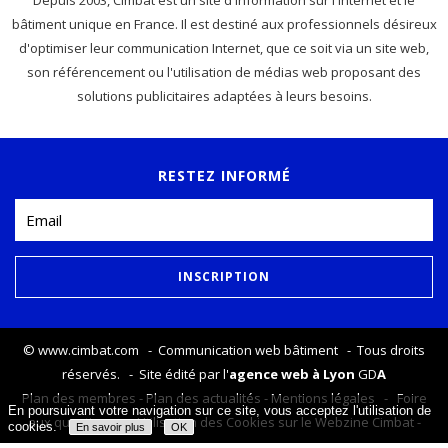
Depuis 2003, Cimbat est un site d'information sur l'internet et le
bâtiment unique en France. Il est destiné aux professionnels désireux
d'optimiser leur communication Internet, que ce soit via un site web,
son référencement ou l'utilisation de médias web proposant des
solutions publicitaires adaptées à leurs besoins.
RESTEZ INFORMÉ
©
www.cimbat.com
- Communication web bâtiment - Tous droits
réservés. - Site édité par l'
agence web à Lyon
GD
A
Plan des membres
-
Plan des actualités
-
Mentions légales
-
Foire
En poursuivant votre navigation sur ce site, vous acceptez l'utilisation de
aux questions
-
Utilisation des Cookies sur le Webzine Cimbat
-
cookies.
En savoir plus
OK