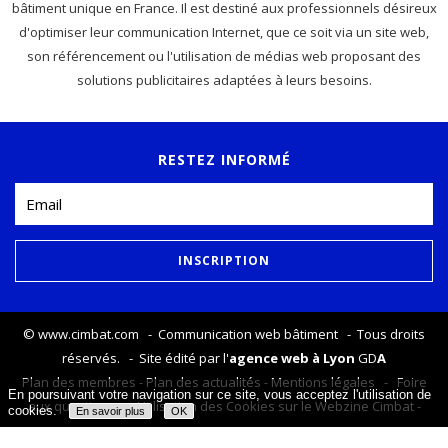
bâtiment unique en France. Il est destiné aux professionnels désireux
d'optimiser leur communication Internet, que ce soit via un site web,
son référencement ou l'utilisation de médias web proposant des
solutions publicitaires adaptées à leurs besoins.
RESTEZ INFORMÉ
©
www.cimbat.com
- Communication web bâtiment - Tous droits
réservés. - Site édité par l'
agence web à Lyon
GD
A
Plan des membres
-
Plan des actualités
-
Mentions légales
-
Foire
En poursuivant votre navigation sur ce site, vous acceptez l'utilisation de
aux questions
-
Utilisation des Cookies sur le Webzine Cimbat
-
cookies.
En savoir plus
OK