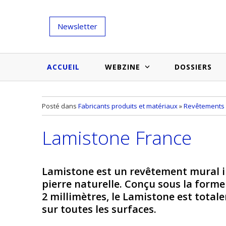
Newsletter
ACCUEIL
WEBZINE
DOSSIERS
Salons et évènementiels
Annuaire
Posté dans
Fabricants produits et matériaux
»
Revêtements
Nouveautés et inspirations
Produits du bâtiment
Lamistone France
Médias du bâtiment
Actualités des membres
Une idée d'arti
Techniques et conseils
soumettr
Lamistone est un revêtement mural i
Billets d'humeur
pierre naturelle. Conçu sous la forme 
2 millimètres, le Lamistone est totale
Etudes et enquêtes
sur toutes les surfaces.