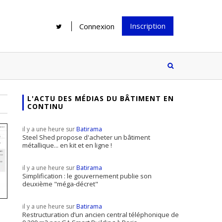
Inscription
Connexion
L'ACTU DES MÉDIAS DU BÂTIMENT EN
CONTINU
Rénover une salle de bains : gagner
Configurateur Jouplast, une bonne
du temps sans multiplier les
idée mais...
il y a une heure sur
Batirama
supports
tez inscrire
Steel Shed propose d'acheter un bâtiment
métallique... en kit et en ligne !
e à notre
ire ?
il y a une heure sur
Batirama
Le print sous toutes ses formes a-t-
Simplification : le gouvernement publie son
deuxième "méga-décret"
il encore sa place dans un monde
presque totalement digitalisé ?
il y a une heure sur
Batirama
Restructuration d’un ancien central téléphonique de