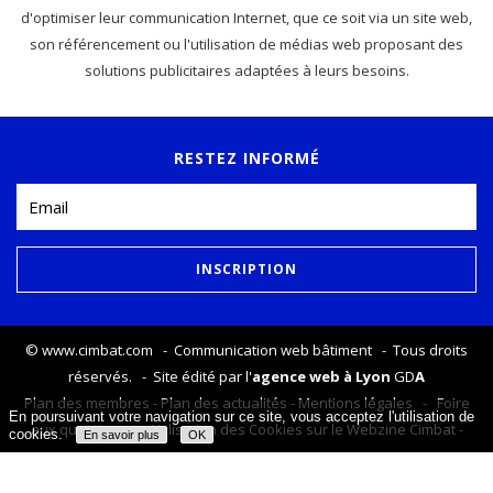
d'optimiser leur communication Internet, que ce soit via un site web,
son référencement ou l'utilisation de médias web proposant des
solutions publicitaires adaptées à leurs besoins.
RESTEZ INFORMÉ
©
www.cimbat.com
- Communication web bâtiment - Tous droits
réservés. - Site édité par l'
agence web à Lyon
GD
A
Plan des membres
-
Plan des actualités
-
Mentions légales
-
Foire
En poursuivant votre navigation sur ce site, vous acceptez l'utilisation de
aux questions
-
Utilisation des Cookies sur le Webzine Cimbat
-
cookies.
En savoir plus
OK