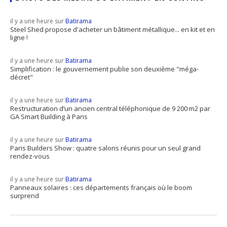
il y a une heure sur
Batirama
Steel Shed propose d'acheter un bâtiment métallique... en kit et en
ligne !
il y a une heure sur
Batirama
Simplification : le gouvernement publie son deuxième "méga-
décret"
il y a une heure sur
Batirama
Restructuration d’un ancien central téléphonique de 9 200 m2 par
GA Smart Building à Paris
il y a une heure sur
Batirama
Paris Builders Show : quatre salons réunis pour un seul grand
rendez-vous
il y a une heure sur
Batirama
Panneaux solaires : ces départements français où le boom
surprend