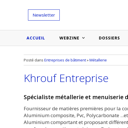
Newsletter
ACCUEIL
WEBZINE
DOSSIERS
Salons et évènementiels
Annuaire
Posté dans
Entreprises de bâtiment
»
Métallerie
Nouveautés et inspirations
Produits du bâtiment
Khrouf Entreprise
Médias du bâtiment
Actualités des membres
Une idée d'arti
Techniques et conseils
soumettr
Spécialiste métallerie et menuiserie
Billets d'humeur
Fournisseur de matières premières pour la cons
Etudes et enquêtes
Aluminium composite, Pvc, Polycarbonate ...e
Aluminium comportant et proposant différents 