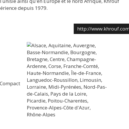
 Tunisie ainsi qu'en Europe et le nord Afrique, Khrouf
périence depuis 1979.
http://www.khrouf.co
e Compact