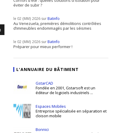
Confort d'été : quelles solutions d'isolation pour
éviter de subir ?
le 02 {MM} 2026 sur
Batinfo
Au Venezuela, premières démolitions contrôlées
d’immeubles endommagés par les séismes
m
le 02 {MM} 2026 sur
Batinfo
Préparer pour mieux performer !
L'ANNUAIRE DU BÂTIMENT
GstarCAD
Fondée en 2001, Gstarsoft est un
éditeur de logiciels industriels ...
Espaces Mobiles
Entreprise spécialisée en séparation et
cloison mobile
Bonnici