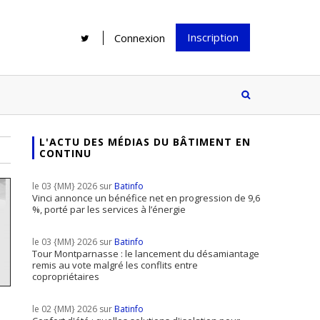
Inscription
Connexion
L'ACTU DES MÉDIAS DU BÂTIMENT EN
CONTINU
Rénover une salle de bains : gagner
Configurateur Jouplast, une bonne
du temps sans multiplier les
idée mais...
le 03 {MM} 2026 sur
Batinfo
supports
tez inscrire
Vinci annonce un bénéfice net en progression de 9,6
%, porté par les services à l’énergie
e à notre
ire ?
le 03 {MM} 2026 sur
Batinfo
Le print sous toutes ses formes a-t-
Tour Montparnasse : le lancement du désamiantage
remis au vote malgré les conflits entre
il encore sa place dans un monde
copropriétaires
presque totalement digitalisé ?
le 02 {MM} 2026 sur
Batinfo