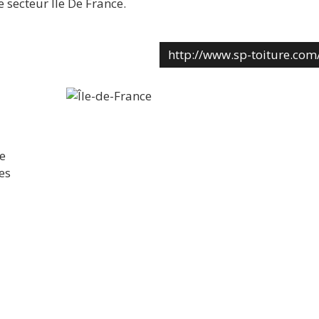
e secteur Ile De France.
http://www.sp-toiture.com
e
es