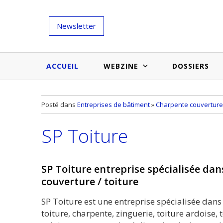
Newsletter
ACCUEIL
WEBZINE
DOSSIERS
Salons et évènementiels
Annuaire
Posté dans
Entreprises de bâtiment
»
Charpente couverture
Nouveautés et inspirations
Produits du bâtiment
SP Toiture
Médias du bâtiment
Actualités des membres
Une idée d'arti
Techniques et conseils
soumettr
SP Toiture entreprise spécialisée dan
Billets d'humeur
couverture / toiture
Etudes et enquêtes
SP Toiture est une entreprise spécialisée dans
toiture, charpente, zinguerie, toiture ardoise,