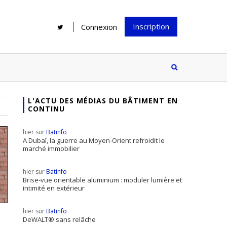
Inscription
Connexion
L'ACTU DES MÉDIAS DU BÂTIMENT EN
CONTINU
Rénover une salle de bains : gagner
Configurateur Jouplast, une bonne
du temps sans multiplier les
idée mais...
hier sur
Batinfo
supports
tez inscrire
A Dubaï, la guerre au Moyen-Orient refroidit le
marché immobilier
e à notre
ire ?
hier sur
Batinfo
Le print sous toutes ses formes a-t-
Brise-vue orientable aluminium : moduler lumière et
intimité en extérieur
il encore sa place dans un monde
presque totalement digitalisé ?
hier sur
Batinfo
DeWALT® sans relâche