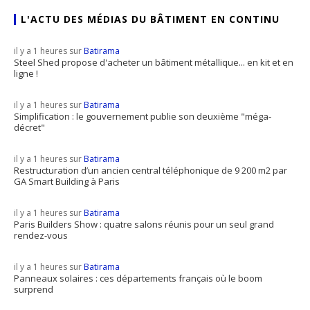
L'ACTU DES MÉDIAS DU BÂTIMENT EN CONTINU
il y a 1 heures sur
Batirama
Steel Shed propose d'acheter un bâtiment métallique... en kit et en
ligne !
il y a 1 heures sur
Batirama
Simplification : le gouvernement publie son deuxième "méga-
décret"
il y a 1 heures sur
Batirama
Restructuration d’un ancien central téléphonique de 9 200 m2 par
GA Smart Building à Paris
il y a 1 heures sur
Batirama
Paris Builders Show : quatre salons réunis pour un seul grand
rendez-vous
il y a 1 heures sur
Batirama
Panneaux solaires : ces départements français où le boom
surprend