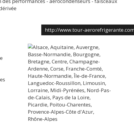
ion des performances - aérocondenseurs - faisceaux
 dérivée
http://www.tour-aerorefrigerante.co
te
ces