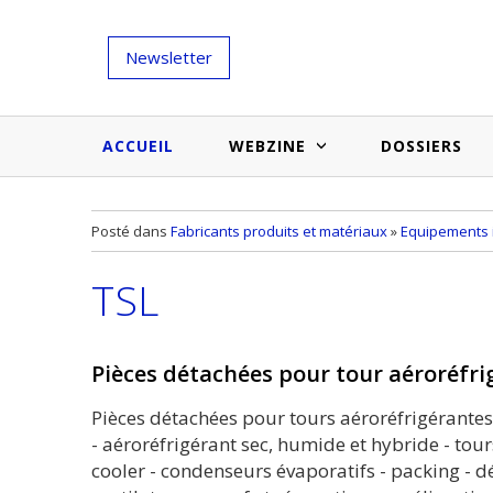
Newsletter
ACCUEIL
WEBZINE
DOSSIERS
Salons et évènementiels
Annuaire
Posté dans
Fabricants produits et matériaux
»
Equipements i
Nouveautés et inspirations
Produits du bâtiment
TSL
Médias du bâtiment
Actualités des membres
Une idée d'arti
Techniques et conseils
soumettr
Pièces détachées pour tour aéroréfri
Billets d'humeur
Pièces détachées pour tours aéroréfrigérantes
Etudes et enquêtes
- aéroréfrigérant sec, humide et hybride - tou
cooler - condenseurs évaporatifs - packing - d