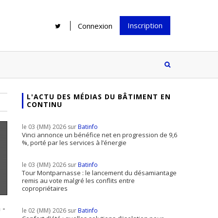
Inscription
Connexion
L'ACTU DES MÉDIAS DU BÂTIMENT EN
CONTINU
Rénover une salle de bains : gagner
Configurateur Jouplast, une bonne
du temps sans multiplier les
idée mais...
le 03 {MM} 2026 sur
Batinfo
supports
tez inscrire
Vinci annonce un bénéfice net en progression de 9,6
%, porté par les services à l’énergie
e à notre
ire ?
le 03 {MM} 2026 sur
Batinfo
Le print sous toutes ses formes a-t-
Tour Montparnasse : le lancement du désamiantage
remis au vote malgré les conflits entre
il encore sa place dans un monde
copropriétaires
presque totalement digitalisé ?
 -
le 02 {MM} 2026 sur
Batinfo