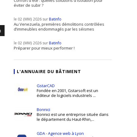
Confort d'été : quelles solutions d'isolation pour
éviter de subir ?
le 02 {MM} 2026 sur
Batinfo
Au Venezuela, premières démolitions contrôlées
d’immeubles endommagés par les séismes
m
le 02 {MM} 2026 sur
Batinfo
Préparer pour mieux performer !
L'ANNUAIRE DU BÂTIMENT
GstarCAD
Fondée en 2001, Gstarsoft est un
éditeur de logiciels industriels ...
Bonnici
Bonnici est une entreprise située dans
le département du Haut-Rhin,...
GDA - Agence web à Lyon