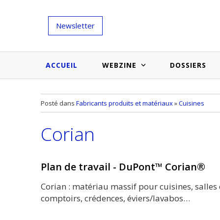
Newsletter
ACCUEIL
WEBZINE
DOSSIERS
Salons et évènementiels
Annuaire
Posté dans
Fabricants produits et matériaux
»
Cuisines
Nouveautés et inspirations
Produits du bâtiment
Corian
Médias du bâtiment
Actualités des membres
Une idée d'arti
Techniques et conseils
soumettr
Plan de travail - DuPont™ Corian®
Billets d'humeur
Corian : matériau massif pour cuisines, salles d
Etudes et enquêtes
comptoirs, crédences, éviers/lavabos…