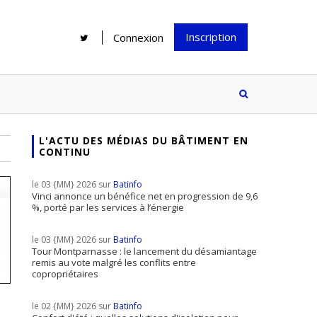
Inscription
Connexion
L'ACTU DES MÉDIAS DU BÂTIMENT EN
CONTINU
Rénover une salle de bains : gagner
Configurateur Jouplast, une bonne
du temps sans multiplier les
idée mais...
le 03 {MM} 2026 sur
Batinfo
supports
tez inscrire
Vinci annonce un bénéfice net en progression de 9,6
%, porté par les services à l’énergie
e à notre
ire ?
le 03 {MM} 2026 sur
Batinfo
Le print sous toutes ses formes a-t-
Tour Montparnasse : le lancement du désamiantage
remis au vote malgré les conflits entre
il encore sa place dans un monde
copropriétaires
presque totalement digitalisé ?
le 02 {MM} 2026 sur
Batinfo