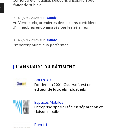
Confort d'été : quelles solutions d'isolation pour
éviter de subir ?
r
le 02 {MM} 2026 sur
Batinfo
Au Venezuela, premières démolitions contrôlées
d’immeubles endommagés par les séismes
le 02 {MM} 2026 sur
Batinfo
Préparer pour mieux performer !
L'ANNUAIRE DU BÂTIMENT
GstarCAD
Fondée en 2001, Gstarsoft est un
éditeur de logiciels industriels ...
Espaces Mobiles
Entreprise spécialisée en séparation et
cloison mobile
Bonnici