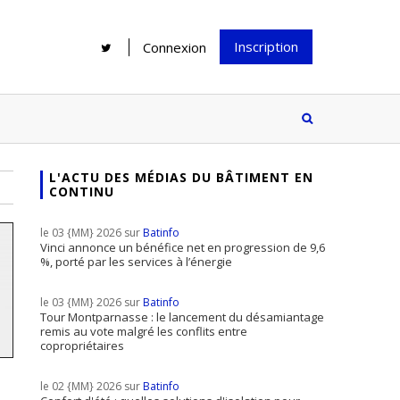
Inscription
Connexion
L'ACTU DES MÉDIAS DU BÂTIMENT EN
CONTINU
Rénover une salle de bains : gagner
Configurateur Jouplast, une bonne
du temps sans multiplier les
idée mais...
le 03 {MM} 2026 sur
Batinfo
supports
tez inscrire
Vinci annonce un bénéfice net en progression de 9,6
%, porté par les services à l’énergie
e à notre
ire ?
le 03 {MM} 2026 sur
Batinfo
Le print sous toutes ses formes a-t-
Tour Montparnasse : le lancement du désamiantage
remis au vote malgré les conflits entre
il encore sa place dans un monde
copropriétaires
presque totalement digitalisé ?
le 02 {MM} 2026 sur
Batinfo