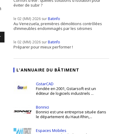
Confort d'été : quelles solutions d'isolation pour
éviter de subir ?
n
le 02 {MM} 2026 sur
Batinfo
Au Venezuela, premières démolitions contrôlées
d’immeubles endommagés par les séismes
r
le 02 {MM} 2026 sur
Batinfo
Préparer pour mieux performer !
L'ANNUAIRE DU BÂTIMENT
GstarCAD
Fondée en 2001, Gstarsoft est un
éditeur de logiciels industriels ...
Bonnici
Bonnici est une entreprise située dans
le département du Haut-Rhin,...
Espaces Mobiles