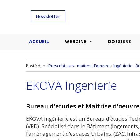
Newsletter
ACCUEIL
WEBZINE
DOSSIERS
Salons et évènementiels
Annuaire
Posté dans
Prescripteurs - maîtres d'oeuvre
»
Ingénierie - 
Nouveautés et inspirations
Produits du bâtiment
EKOVA Ingenierie
Médias du bâtiment
Actualités des membres
Une idée d'arti
Techniques et conseils
soumettr
Bureau d'études et Maitrise d'oeuvr
Billets d'humeur
EKOVA ingénierie est un Bureau d’études Tech
Etudes et enquêtes
(VRD). Spécialisé dans le Bâtiment (logements, t
l’aménagement d’espaces Urbains. (ZAC, Infras