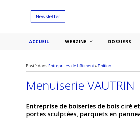
Newsletter
ACCUEIL
WEBZINE
DOSSIERS
Salons et évènementiels
Annuaire
Posté dans
Entreprises de bâtiment
»
Finition
Nouveautés et inspirations
Produits du bâtiment
Menuiserie VAUTRIN
Médias du bâtiment
Actualités des membres
Une idée d'arti
Techniques et conseils
soumettr
Entreprise de boiseries de bois ciré et
Billets d'humeur
portes sculptées, parquets en panne
Etudes et enquêtes