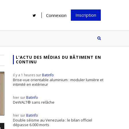
Inscription
Connexion
L'ACTU DES MÉDIAS DU BÂTIMENT EN
CONTINU
Rénover une salle de bains : gagner
Configurateur Jouplast, une bonne
du temps sans multiplier les
idée mais...
il y a 1 heures sur
Batinfo
supports
tez inscrire
Brise-vue orientable aluminium : moduler lumière et
intimité en extérieur
e à notre
ire ?
hier sur
Batinfo
Le print sous toutes ses formes a-t-
DeWALT® sans relâche
il encore sa place dans un monde
hier sur
Batinfo
presque totalement digitalisé ?
Double séisme au Venezuela : le bilan officiel
dépasse 6.000 morts
m