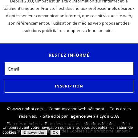
Depuis 2003, Cimbat est un site d'information sur l'internet et le
bâtiment unique en France. Il est destiné aux professionnels désireux
d'optimiser leur communication Internet, que ce soit via un site web,
son référencement ou l'utilisation de médias web proposant des
solutions publicitaires adaptées à leurs besoins.
RESTEZ INFORMÉ
©
www.cimbat.com
- Communication web bâtiment - Tous droits
réservés. - Site édité par l'
agence web à Lyon
GD
A
Plan des membres
-
Plan des actualités
-
Mentions légales
-
Foire
En poursuivant votre navigation sur ce site, vous acceptez l'utilisation de
aux questions
-
Utilisation des Cookies sur le Webzine Cimbat
-
cookies.
En savoir plus
OK