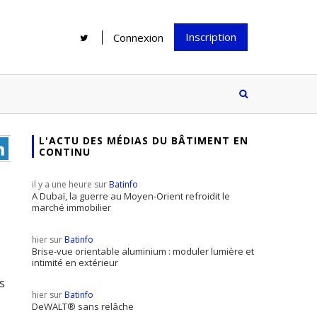
Inscription
Connexion
L'ACTU DES MÉDIAS DU BÂTIMENT EN
CONTINU
Rénover une salle de bains : gagner
Configurateur Jouplast, une bonne
du temps sans multiplier les
idée mais...
il y a une heure sur
Batinfo
supports
tez inscrire
A Dubaï, la guerre au Moyen-Orient refroidit le
marché immobilier
e à notre
ire ?
hier sur
Batinfo
Le print sous toutes ses formes a-t-
Brise-vue orientable aluminium : moduler lumière et
intimité en extérieur
il encore sa place dans un monde
s
presque totalement digitalisé ?
hier sur
Batinfo
DeWALT® sans relâche