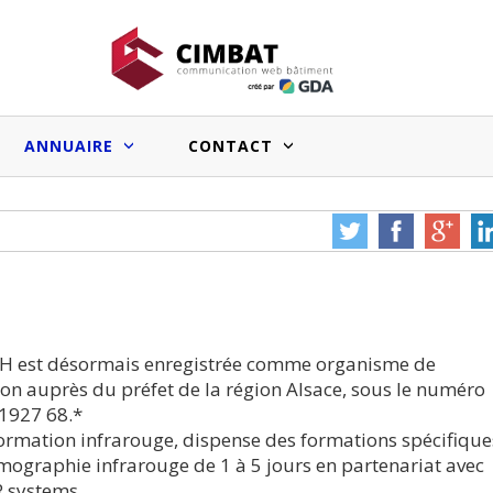
ANNUAIRE
CONTACT
Faux bons signaux du marché
Salle de bain sur mesure : les
immobilier pro et effets sur l’image
systèmes prêts à poser facilitent le
des entreprises du BTP
travail des artisans
Vous souhai
cle à nous
Une erreur ou un bug à
votre sit
e ?
nous signaler ?
annua
CH est désormais enregistrée comme organisme de
on auprès du préfet de la région Alsace, sous le numéro
Medias web du bâtiment :le point
1927 68.*
sur les audiences et les chiffres
formation infrarouge, dispense des formations spécifique
annoncés
mographie infrarouge de 1 à 5 jours en partenariat avec
R systems.