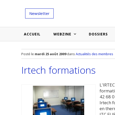
Newsletter
ACCUEIL
WEBZINE
DOSSIERS
Salons et évènementiels
Annuaire
Posté le
mardi 25 août 2009
dans
Actualités des membres
Nouveautés et inspirations
Produits du bâtiment
Irtech formations
Médias du bâtiment
Actualités des membres
Une idée d'arti
Techniques et conseils
soumettr
L'IRTE
formati
Billets d'humeur
42 68 0
Irtech 
Etudes et enquêtes
en ther
ITC FLI