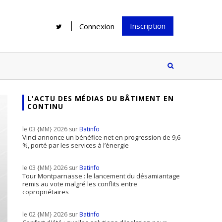
Inscription
Connexion
L'ACTU DES MÉDIAS DU BÂTIMENT EN
CONTINU
Rénover une salle de bains : gagner
Configurateur Jouplast, une bonne
du temps sans multiplier les
idée mais...
le 03 {MM} 2026 sur
Batinfo
supports
tez inscrire
Vinci annonce un bénéfice net en progression de 9,6
%, porté par les services à l’énergie
e à notre
ire ?
le 03 {MM} 2026 sur
Batinfo
Le print sous toutes ses formes a-t-
Tour Montparnasse : le lancement du désamiantage
remis au vote malgré les conflits entre
il encore sa place dans un monde
copropriétaires
presque totalement digitalisé ?
le 02 {MM} 2026 sur
Batinfo