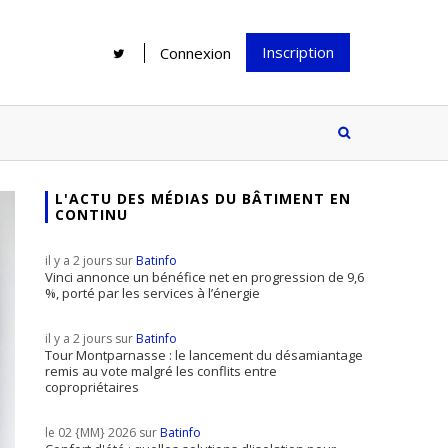
Inscription
Connexion
L'ACTU DES MÉDIAS DU BÂTIMENT EN
CONTINU
Rénover une salle de bains : gagner
Configurateur Jouplast, une bonne
du temps sans multiplier les
idée mais...
il y a 2 jours sur
Batinfo
supports
tez inscrire
Vinci annonce un bénéfice net en progression de 9,6
%, porté par les services à l’énergie
e à notre
ire ?
il y a 2 jours sur
Batinfo
Le print sous toutes ses formes a-t-
Tour Montparnasse : le lancement du désamiantage
remis au vote malgré les conflits entre
il encore sa place dans un monde
copropriétaires
presque totalement digitalisé ?
le 02 {MM} 2026 sur
Batinfo