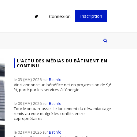
Inscription
Connexion
L'ACTU DES MÉDIAS DU BÂTIMENT EN
CONTINU
Rénover une salle de bains : gagner
Configurateur Jouplast, une bonne
du temps sans multiplier les
idée mais...
le 03 {MM} 2026 sur
Batinfo
supports
tez inscrire
Vinci annonce un bénéfice net en progression de 9,6
%, porté par les services à l’énergie
e à notre
ire ?
le 03 {MM} 2026 sur
Batinfo
Le print sous toutes ses formes a-t-
Tour Montparnasse : le lancement du désamiantage
remis au vote malgré les conflits entre
il encore sa place dans un monde
copropriétaires
presque totalement digitalisé ?
le 02 {MM} 2026 sur
Batinfo