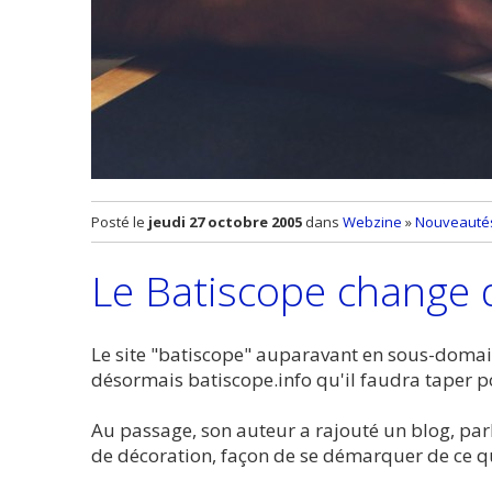
Posté le
jeudi 27 octobre 2005
dans
Webzine
»
Nouveautés 
Le Batiscope change 
Le site "batiscope" auparavant en sous-domai
désormais batiscope.info qu'il faudra taper po
Au passage, son auteur a rajouté un blog, parl
de décoration, façon de se démarquer de ce qu