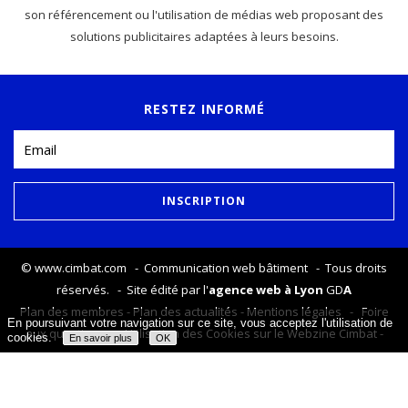
son référencement ou l'utilisation de médias web proposant des
solutions publicitaires adaptées à leurs besoins.
RESTEZ INFORMÉ
©
www.cimbat.com
- Communication web bâtiment - Tous droits
réservés. - Site édité par l'
agence web à Lyon
GD
A
Plan des membres
-
Plan des actualités
-
Mentions légales
-
Foire
En poursuivant votre navigation sur ce site, vous acceptez l'utilisation de
aux questions
-
Utilisation des Cookies sur le Webzine Cimbat
-
cookies.
En savoir plus
OK