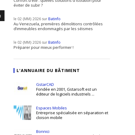
Confort d'été : quelles solutions d'isolation pour
éviter de subir ?
m
le 02 {MM} 2026 sur
Batinfo
Au Venezuela, premières démolitions contrôlées
d’immeubles endommagés par les séismes
le 02 {MM} 2026 sur
Batinfo
Préparer pour mieux performer !
L'ANNUAIRE DU BÂTIMENT
GstarCAD
Fondée en 2001, Gstarsoft est un
éditeur de logiciels industriels ...
Espaces Mobiles
Entreprise spécialisée en séparation et
cloison mobile
Bonnici