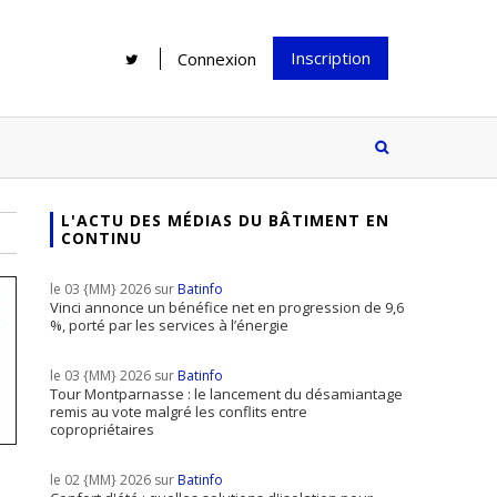
Inscription
Connexion
L'ACTU DES MÉDIAS DU BÂTIMENT EN
CONTINU
Rénover une salle de bains : gagner
Configurateur Jouplast, une bonne
du temps sans multiplier les
idée mais...
le 03 {MM} 2026 sur
Batinfo
supports
tez inscrire
Vinci annonce un bénéfice net en progression de 9,6
%, porté par les services à l’énergie
e à notre
ire ?
le 03 {MM} 2026 sur
Batinfo
Le print sous toutes ses formes a-t-
Tour Montparnasse : le lancement du désamiantage
remis au vote malgré les conflits entre
il encore sa place dans un monde
copropriétaires
presque totalement digitalisé ?
le 02 {MM} 2026 sur
Batinfo