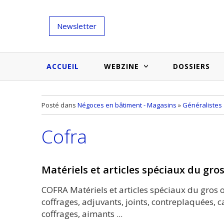
Newsletter
ACCUEIL
WEBZINE
DOSSIERS
Salons et évènementiels
Annuaire
Posté dans
Négoces en bâtiment - Magasins
»
Généralistes
Nouveautés et inspirations
Produits du bâtiment
Cofra
Médias du bâtiment
Actualités des membres
Une idée d'arti
Techniques et conseils
soumettr
Matériels et articles spéciaux du gro
Billets d'humeur
COFRA Matériels et articles spéciaux du gros o
Etudes et enquêtes
coffrages, adjuvants, joints, contreplaquées, c
coffrages, aimants ...