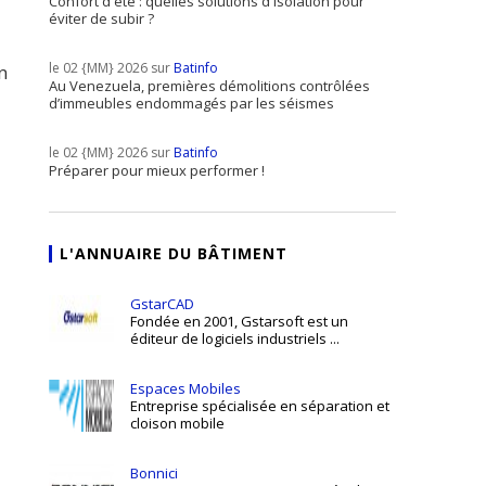
Confort d'été : quelles solutions d'isolation pour
éviter de subir ?
le 02 {MM} 2026 sur
Batinfo
n
Au Venezuela, premières démolitions contrôlées
d’immeubles endommagés par les séismes
le 02 {MM} 2026 sur
Batinfo
Préparer pour mieux performer !
L'ANNUAIRE DU BÂTIMENT
GstarCAD
Fondée en 2001, Gstarsoft est un
éditeur de logiciels industriels ...
Espaces Mobiles
Entreprise spécialisée en séparation et
cloison mobile
Bonnici