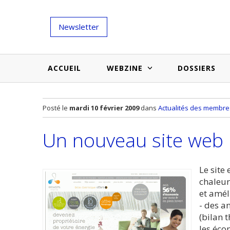
Newsletter
ACCUEIL
WEBZINE
DOSSIERS
Salons et évènementiels
Annuaire
Posté le
mardi 10 février 2009
dans
Actualités des membre
Nouveautés et inspirations
Produits du bâtiment
Un nouveau site web 
Médias du bâtiment
Actualités des membres
Une idée d'arti
Techniques et conseils
soumettr
Le site 
chaleur
Billets d'humeur
et amél
- des a
Etudes et enquêtes
(bilan 
les éco