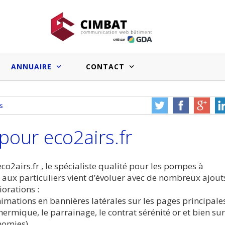
ANNUAIRE
CONTACT
s
Faux bons signaux du marché
Salle de bain sur mesure : les
immobilier pro et effets sur l’image
systèmes prêts à poser facilitent le
pour eco2airs.fr
des entreprises du BTP
travail des artisans
Vous souhai
cle à nous
Une erreur ou un bug à
votre sit
e ?
nous signaler ?
annua
eco2airs.fr , le spécialiste qualité pour les pompes à
 aux particuliers vient d’évoluer avec de nombreux ajout
Medias web du bâtiment :le point
iorations :
sur les audiences et les chiffres
nimations en bannières latérales sur les pages principale
annoncés
thermique, le parrainage, le contrat sérénité or et bien sur
nomies)