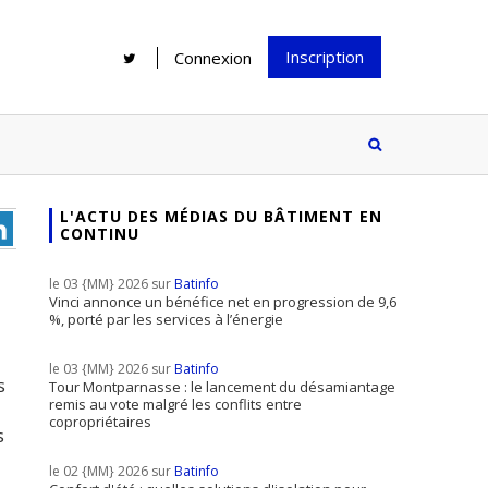
Inscription
Connexion
L'ACTU DES MÉDIAS DU BÂTIMENT EN
CONTINU
Rénover une salle de bains : gagner
Configurateur Jouplast, une bonne
du temps sans multiplier les
idée mais...
le 03 {MM} 2026 sur
Batinfo
supports
tez inscrire
Vinci annonce un bénéfice net en progression de 9,6
%, porté par les services à l’énergie
e à notre
ire ?
le 03 {MM} 2026 sur
Batinfo
s
Le print sous toutes ses formes a-t-
Tour Montparnasse : le lancement du désamiantage
remis au vote malgré les conflits entre
il encore sa place dans un monde
copropriétaires
s
presque totalement digitalisé ?
le 02 {MM} 2026 sur
Batinfo