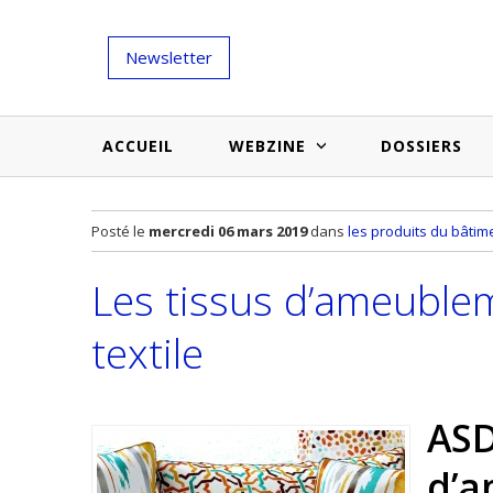
Newsletter
ACCUEIL
WEBZINE
DOSSIERS
Salons et évènementiels
Annuaire
Posté le
mercredi 06 mars 2019
dans
les produits du bâtim
Nouveautés et inspirations
Produits du bâtiment
Les tissus d’ameublem
Médias du bâtiment
Actualités des membres
Une idée d'arti
textile
Techniques et conseils
soumettr
Billets d'humeur
ASD
Etudes et enquêtes
d’