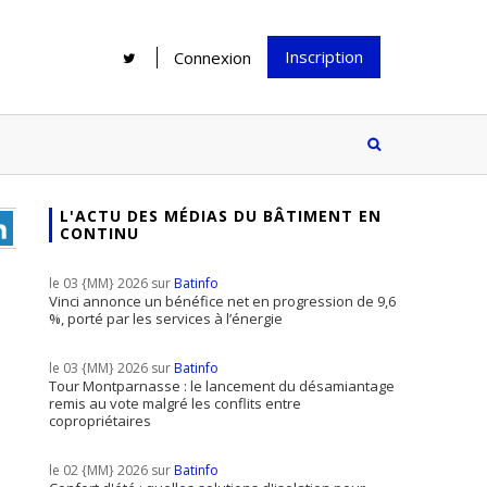
Inscription
Connexion
L'ACTU DES MÉDIAS DU BÂTIMENT EN
CONTINU
Rénover une salle de bains : gagner
Configurateur Jouplast, une bonne
du temps sans multiplier les
idée mais...
le 03 {MM} 2026 sur
Batinfo
supports
tez inscrire
Vinci annonce un bénéfice net en progression de 9,6
%, porté par les services à l’énergie
e à notre
ire ?
le 03 {MM} 2026 sur
Batinfo
Le print sous toutes ses formes a-t-
Tour Montparnasse : le lancement du désamiantage
remis au vote malgré les conflits entre
il encore sa place dans un monde
copropriétaires
presque totalement digitalisé ?
le 02 {MM} 2026 sur
Batinfo