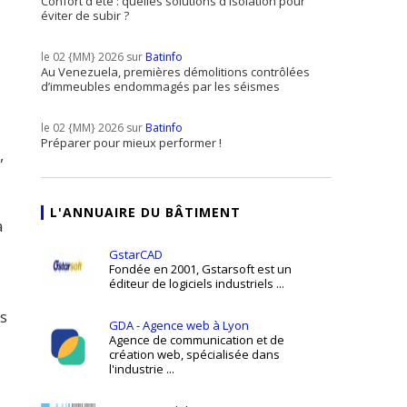
Confort d'été : quelles solutions d'isolation pour
éviter de subir ?
le 02 {MM} 2026 sur
Batinfo
Au Venezuela, premières démolitions contrôlées
d’immeubles endommagés par les séismes
le 02 {MM} 2026 sur
Batinfo
Préparer pour mieux performer !
,
u
L'ANNUAIRE DU BÂTIMENT
a
GstarCAD
Fondée en 2001, Gstarsoft est un
éditeur de logiciels industriels ...
is
GDA - Agence web à Lyon
Agence de communication et de
création web, spécialisée dans
l'industrie ...