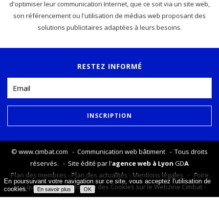
d'optimiser leur communication Internet, que ce soit via un site web,
son référencement ou l'utilisation de médias web proposant des
solutions publicitaires adaptées à leurs besoins.
RESTEZ INFORMÉ
©
www.cimbat.com
- Communication web bâtiment - Tous droits
réservés. - Site édité par l'
agence web à Lyon
GD
A
Plan des membres
-
Plan des actualités
-
Mentions légales
-
Foire
En poursuivant votre navigation sur ce site, vous acceptez l'utilisation de
aux questions
-
Utilisation des Cookies sur le Webzine Cimbat
-
cookies.
En savoir plus
OK