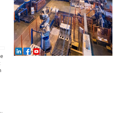
de
t
n
e…