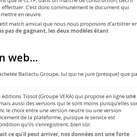
ons que le CCTP, dans un marché de construction, décrit
 à effectuer. C’est donc communément le document qui
à mettre en œuvre.
 petit match amical que nous nous proposons d’arbitrer e
s pas de gagnant, les deux modèles étant
ion web…
achetée Batiactu Groupe, lui qui ne jure (presque) que p
s éditions Tissot (Groupe VEKA) qui propose en ligne
une
ais aussi des versions qui le sont moins puisqu’elles so
nc le choix entre une version neutre ou une version
nancement de la plateforme, puisque le service est
ondition qu’ils s’enregistrent, bien sûr.
it ce qu’il peut arriver, nos données ont une forte