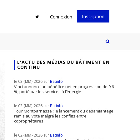
Inscription
Connexion
L'ACTU DES MÉDIAS DU BÂTIMENT EN
CONTINU
Rénover une salle de bains : gagner
Configurateur Jouplast, une bonne
du temps sans multiplier les
idée mais...
le 03 {MM} 2026 sur
Batinfo
supports
tez inscrire
Vinci annonce un bénéfice net en progression de 9,6
%, porté par les services à l’énergie
e à notre
ire ?
le 03 {MM} 2026 sur
Batinfo
Le print sous toutes ses formes a-t-
Tour Montparnasse : le lancement du désamiantage
remis au vote malgré les conflits entre
il encore sa place dans un monde
copropriétaires
presque totalement digitalisé ?
le 02 {MM} 2026 sur
Batinfo