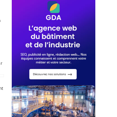
n
ar
nt