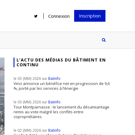
Inscription
Connexion
L'ACTU DES MÉDIAS DU BÂTIMENT EN
CONTINU
Rénover une salle de bains : gagner
Configurateur Jouplast, une bonne
du temps sans multiplier les
idée mais...
le 03 {MM} 2026 sur
Batinfo
supports
tez inscrire
Vinci annonce un bénéfice net en progression de 9,6
%, porté par les services à l’énergie
e à notre
ire ?
le 03 {MM} 2026 sur
Batinfo
Le print sous toutes ses formes a-t-
Tour Montparnasse : le lancement du désamiantage
remis au vote malgré les conflits entre
il encore sa place dans un monde
copropriétaires
presque totalement digitalisé ?
le 02 {MM} 2026 sur
Batinfo